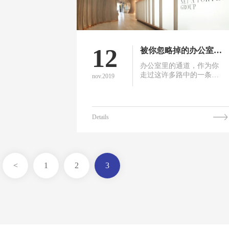
12
被你忽略掉的办公室过道，竟然被别人玩出这么多花样来！
办公室里的通道，作为你
走过这许多路中的一条，
nov.2019
你记得有什么风景吗？很
多办公室设计都选择了忽
略这些通道，没有任何设
计装饰可言。每天员工、
Details
老板、公司客户，都会经
过这条通道，通道创意设
计，用好了就可以给员
工、客户留下深刻的印
象，甚至传播企业精神文
<
1
2
3
化！别人家的办公室通道
是怎么设计的？解压工
具？创意灵感工具？还是
精神的传播工具？下面咱
们一起来看看。